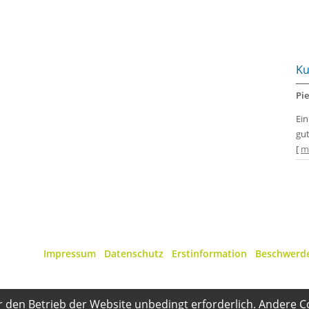
Ku
Pie
Ei
gut
[
m
Impressum
·
Datenschutz
·
Erstinformation
·
Beschwerd
r den Betrieb der Website unbedingt erforderlich. Andere C