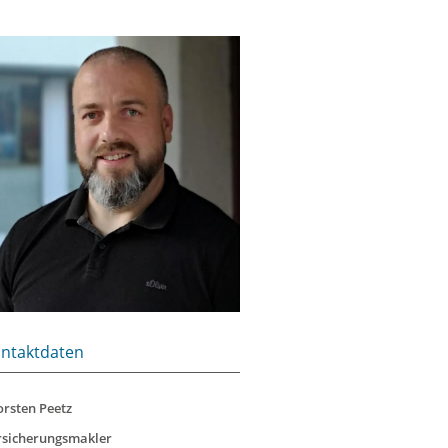
ntaktdaten
orsten Peetz
rsicherungsmakler