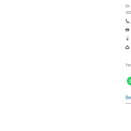
Dr.
350
Te
Be