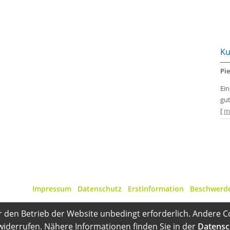
Ku
Pie
Ei
gut
[
m
Impressum
·
Datenschutz
·
Erstinformation
·
Beschwerd
r den Betrieb der Website unbedingt erforderlich. Andere C
 widerrufen. Nähere Informationen finden Sie in der
Datensc