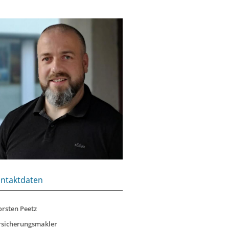
ntaktdaten
orsten Peetz
rsicherungsmakler