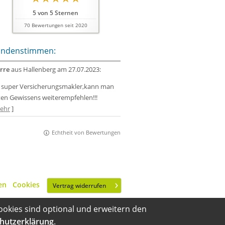
5
von
5
Sternen
70
Bewertungen seit 2020
ndenstimmen:
rre
aus Hallenberg
am 27.07.2023:
n super Versicherungsmakler,kann man
en Gewissens weiterempfehlen!!!
ehr
]
Echtheit von Bewertungen
en
·
Cookies
Vertrag widerrufen
ookies sind optional und erweitern den
hutzerklärung
.