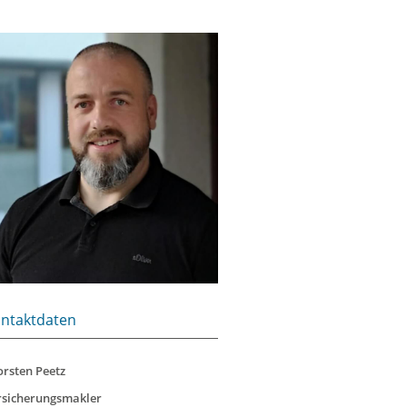
ntaktdaten
orsten Peetz
rsicherungsmakler