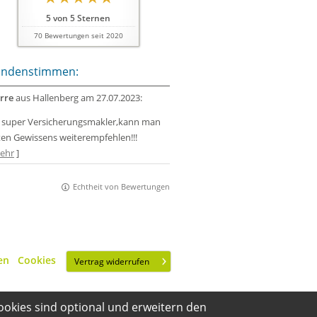
5
von
5
Sternen
70
Bewertungen seit 2020
ndenstimmen:
rre
aus Hallenberg
am 27.07.2023:
n super Versicherungsmakler,kann man
en Gewissens weiterempfehlen!!!
ehr
]
Echtheit von Bewertungen
en
·
Cookies
Vertrag widerrufen
ookies sind optional und erweitern den