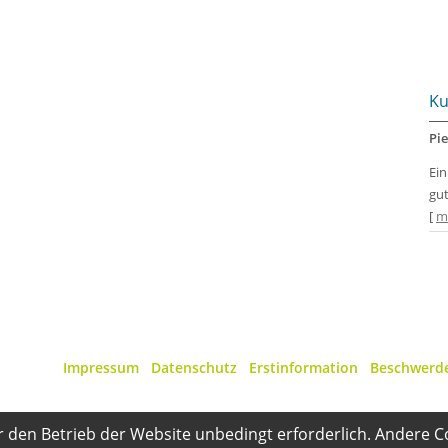
Ku
Pie
Ei
gut
[
m
Impressum
·
Datenschutz
·
Erstinformation
·
Beschwerd
r den Betrieb der Website unbedingt erforderlich. Andere C