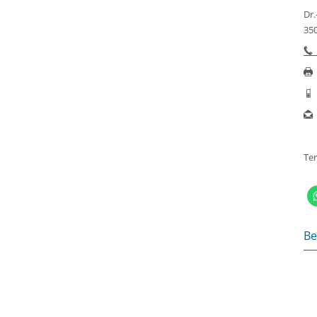
Dr.
350
Te
Be